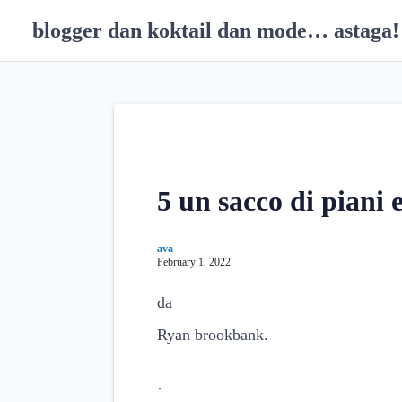
S
blogger dan koktail dan mode… astaga!
k
i
p
t
o
c
o
n
5 un sacco di piani 
t
e
n
ava
February 1, 2022
t
da
Ryan brookbank.
·