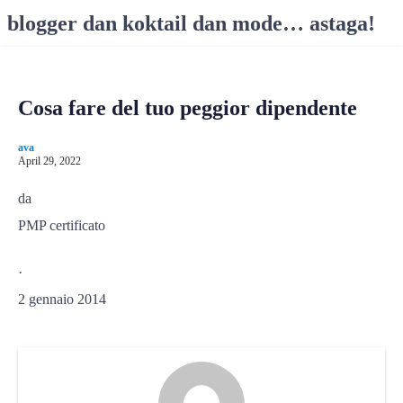
S
blogger dan koktail dan mode… astaga!
k
i
p
t
Cosa fare del tuo peggior dipendente
o
c
ava
o
April 29, 2022
n
da
t
e
PMP certificato
n
t
·
2 gennaio 2014